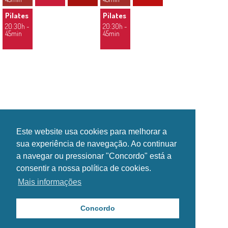
Pilates
Pilates
20:30h -
20:30h -
45min
45min
INSTITUCIONAL
INSTALAÇÕES
GALERIA
NOTÍCIAS
EVENTOS
CONTACTOS
HORÁRIOS
Este website usa cookies para melhorar a
SIGA-NOS NAS REDES SOCIAIS!
sua experiência de navegação. Ao continuar
a navegar ou pressionar "Concordo" está a
consentir a nossa política de cookies.
Mais informações
Copyright Esposende2000®. Todos os direitos reservados.
Política de Privacidade
Concordo