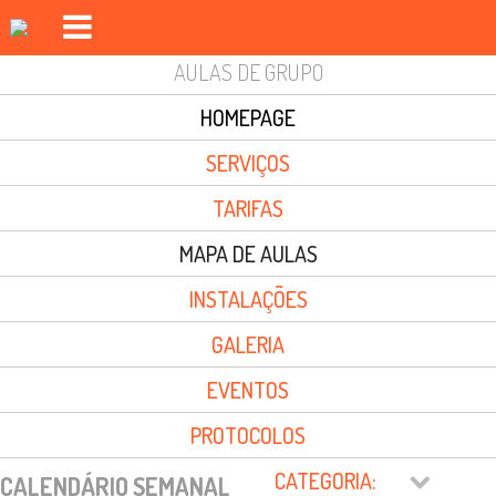
AULAS DE GRUPO
PISCINAS FOZ DO CÁVADO
HOMEPAGE
PISCINAS FORJÃES
SERVIÇOS
GINÁSIO
TARIFAS
AULAS DE GRUPO
MAPA DE AULAS
DAY SPA
INSTALAÇÕES
DESPORTO OUTDOOR
GALERIA
AUDITÓRIO
EVENTOS
INSCRIÇÕES
PROTOCOLOS
EVENTOS
CATEGORIA:
CALENDÁRIO SEMANAL
LOGIN