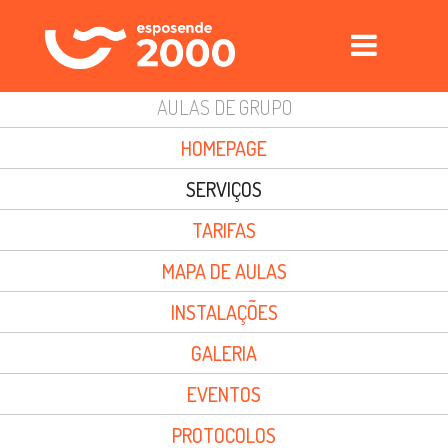
AULAS DE GRUPO
PISCINAS FOZ DO CÁVADO
HOMEPAGE
PISCINAS FORJÃES
SERVIÇOS
GINÁSIO
TARIFAS
AULAS DE GRUPO
MAPA DE AULAS
DAY SPA
INSTALAÇÕES
DESPORTO OUTDOOR
GALERIA
AUDITÓRIO
EVENTOS
INSCRIÇÕES
PROTOCOLOS
EVENTOS