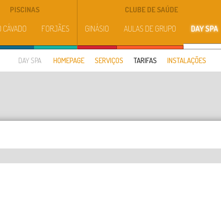
PISCINAS
CLUBE DE SAÚDE
O CÁVADO
FORJÃES
GINÁSIO
AULAS DE GRUPO
DAY SPA
DAY SPA
HOMEPAGE
SERVIÇOS
TARIFAS
INSTALAÇÕES
ES
GALERIA
NOTÍCIAS
EVENTOS