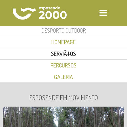
DESPORTO OUTDOOR
PISCINAS FOZ DO CÃVADO
HOMEPAGE
PISCINAS FORJÃ£ES
SERVIÃ‡OS
GINÃSIO
PERCURSOS
AULAS DE GRUPO
GALERIA
DAY SPA
DESPORTO OUTDOOR
ESPOSENDE EM MOVIMENTO
AUDITÃ“RIO
INSCRIÃ§ÃΜES
EVENTOS