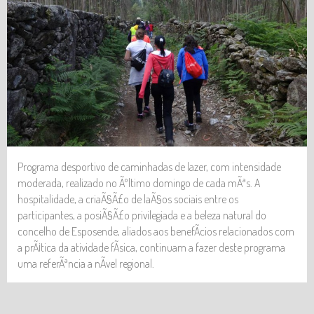
LOGIN
Programa desportivo de caminhadas de lazer, com intensidade
moderada, realizado no Ãºltimo domingo de cada mÃªs. A
hospitalidade, a criaÃ§Ã£o de laÃ§os sociais entre os
participantes, a posiÃ§Ã£o privilegiada e a beleza natural do
concelho de Esposende, aliados aos benefÃ­cios relacionados com
a prÃ¡tica da atividade fÃ­sica, continuam a fazer deste programa
uma referÃªncia a nÃ­vel regional.