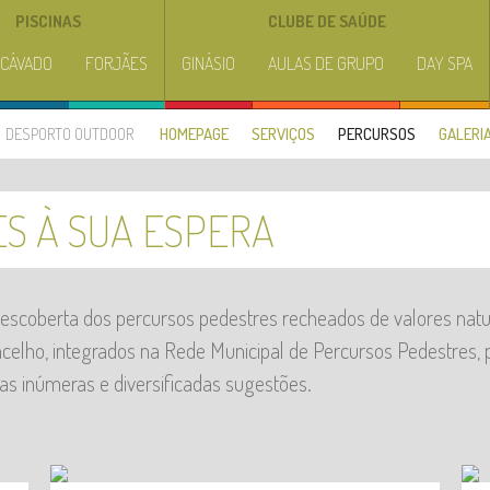
PISCINAS
CLUBE DE SAÚDE
 CÁVADO
FORJÃES
GINÁSIO
AULAS DE GRUPO
DAY SPA
DESPORTO OUTDOOR
HOMEPAGE
SERVIÇOS
PERCURSOS
GALERI
ES À SUA ESPERA
scoberta dos percursos pedestres recheados de valores naturai
ncelho, integrados na Rede Municipal de Percursos Pedestres, 
as inúmeras e diversificadas sugestões.