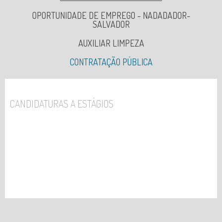
OPORTUNIDADE DE EMPREGO - NADADADOR-
SALVADOR
AUXILIAR LIMPEZA
CONTRATAÇÃO PÚBLICA
AJUSTES DIRETOS
CONCURSOS PÚBLICOS
CANDIDATURAS A ESTÁGIOS
HASTA PÚBLICA - ATRIBUIÇÃO ESPAÇOS - ESPOSENDE
VERÃO 2026
CANDIDATURA