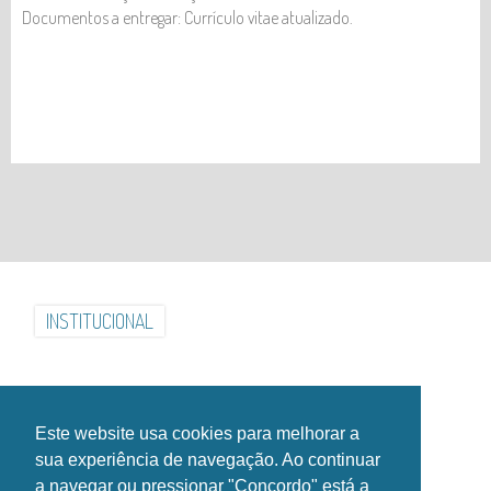
Documentos a entregar: Currículo vitae atualizado.
CANDIDATURA - AUXILIAR DE LIMPEZA
(M/F)
INSTITUCIONAL
INSTALAÇÕES
GALERIA
NOTÍCIAS
EVENTOS
CONTACTOS
HORÁRIOS
Este website usa cookies para melhorar a
SIGA-NOS NAS REDES SOCIAIS!
sua experiência de navegação. Ao continuar
a navegar ou pressionar "Concordo" está a