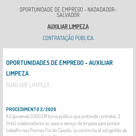
OPORTUNIDADE DE EMPREGO - NADADADOR-
SALVADOR
AUXILIAR LIMPEZA
CONTRATAÇÃO PÚBLICA
AJUSTES DIRETOS
CONCURSOS PÚBLICOS
OPORTUNIDADES DE EMPREGO - AUXILIAR
LIMPEZA
HASTA PÚBLICA - ATRIBUIÇÃO ESPAÇOS - ESPOSENDE
VERÃO 2026
AUXILIAR LIMPEZA
PROCEDIMENTO 2/2026
A Esposende 2000 EM torna público que pretende contratar, 3
(três) colaboradores/as para o serviço de limpeza para prestar
trabalho nas Piscinas Foz do Cávado, ou noutro local sob gestão da