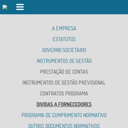
PISCINAS FOZ DO CÁVADO
A EMPRESA
PISCINAS FORJÃES
ESTATUTOS
GINÁSIO
GOVERNO SOCIETÁRIO
AULAS DE GRUPO
INSTRUMENTOS DE GESTÃO
ORGÃOS SOCIAIS
DAY SPA
INFORMAÇÃO SOCIETÁRIA
PRESTAÇÃO DE CONTAS
DESPORTO OUTDOOR
RELATÓRIO BOAS PRÁTICAS GOVERNO SOCIETÁRIO
INSTRUMENTOS DE GESTÃO PREVISIONAL
AUDITÓRIO
CONTRATOS PROGRAMA
INSCRIÇÕES
DIVIDAS A FORNECEDORES
EVENTOS
PROGRAMA DE CUMPRIMENTO NORMATIVO
OUTROS DOCUMENTOS NORMATIVOS
PREVENÇÃO DA CORRUPÇÃO
LOGIN