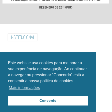
DEZEMBRO DE 2011 (PDF)
INSTITUCIONAL
INSTALAÇÕES
GALERIA
NOTÍCIAS
EVENTOS
CONTACTOS
HORÁRIOS
Este website usa cookies para melhorar a
SIGA-NOS NAS REDES SOCIAIS!
sua experiência de navegação. Ao continuar
a navegar ou pressionar "Concordo" está a
consentir a nossa política de cookies.
Mais informações
Copyright Esposende2000®. Todos os direitos reservados.
Política de Privacidade
Concordo