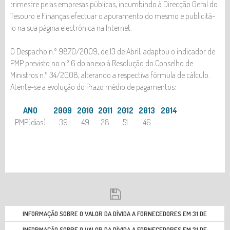
trimestre pelas empresas públicas, incumbindo à Direcção Geral do
Tesouro e Finanças efectuar o apuramento do mesmo e publicitá-
lo na sua página electrónica na Internet.
O Despacho n.º 9870/2009, de 13 de Abril, adaptou o indicador de
PMP previsto no n.º 6 do anexo à Resolução do Conselho de
Ministros n.º 34/2008, alterando a respectiva fórmula de cálculo.
Atente-se a evolução do Prazo médio de pagamentos:
ANO
2009
2010
2011
2012
2013
2014
PMP(dias)
39
49
28
51
46
INFORMAÇÃO SOBRE O VALOR DA DÍVIDA A FORNECEDORES EM 31 DE
DEZEMBRO DE 2010 (PDF)
INFORMAÇÃO SOBRE O VALOR DA DÍVIDA A FORNECEDORES EM 31 DE