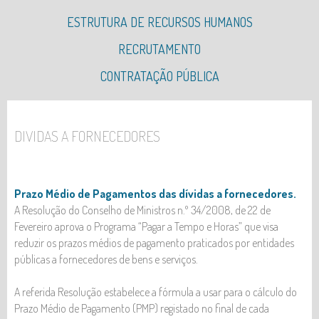
ESTRUTURA DE RECURSOS HUMANOS
CÓDIGO DE ÉTICA E DE CONDUTA
CÓDIGO DE CONDUTA RGPD
PLANO PARA A IGUALDADE DO GÉNERO
NÚMERO DE TRABALHADORES
RECRUTAMENTO
PREVENÇÃO E COMBATE AO ASSÉDIO NO LOCAL DE
CANDIDATURAS ESPONTÂNEAS
CONTRATAÇÃO PÚBLICA
TRABALHO
CANDIDATURAS A ESTÁGIOS
AJUSTES DIRETOS
OPORTUNIDADE DE EMPREGO - NADADADOR-
CONCURSOS PÚBLICOS
DIVIDAS A FORNECEDORES
SALVADOR
HASTA PÚBLICA - ATRIBUIÇÃO ESPAÇOS - ESPOSENDE
AUXILIAR LIMPEZA
VERÃO 2026
Prazo Médio de Pagamentos das dívidas a fornecedores.
A Resolução do Conselho de Ministros n.º 34/2008, de 22 de
Fevereiro aprova o Programa “Pagar a Tempo e Horas” que visa
reduzir os prazos médios de pagamento praticados por entidades
públicas a fornecedores de bens e serviços.
A referida Resolução estabelece a fórmula a usar para o cálculo do
Prazo Médio de Pagamento (PMP) registado no final de cada