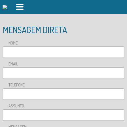
PISCINAS FOZ DO CÁVADO
MENSAGEM DIRETA
PISCINAS FORJÃES
NOME
GINÁSIO
AULAS DE GRUPO
EMAIL
DAY SPA
DESPORTO OUTDOOR
TELEFONE
AUDITÓRIO
INSCRIÇÕES
ASSUNTO
EVENTOS
LOGIN
MENSAGEM