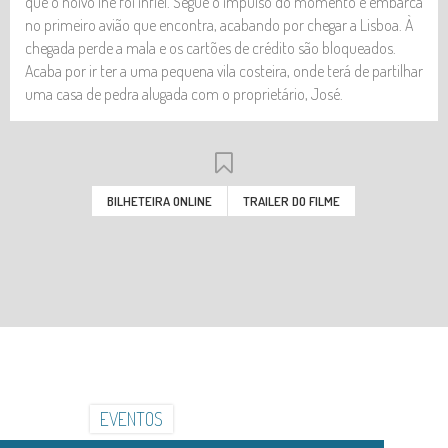
que o noivo lhe foi infiel. Segue o impulso do momento e embarca
no primeiro avião que encontra, acabando por chegar a Lisboa. À
chegada perde a mala e os cartões de crédito são bloqueados.
Acaba por ir ter a uma pequena vila costeira, onde terá de partilhar
uma casa de pedra alugada com o proprietário, José.
BILHETEIRA ONLINE
TRAILER DO FILME
INSTITUCIONAL
INSTALAÇÕES
GALERIA
NOTÍCIAS
EVENTOS
CONTACTOS
HORÁRIOS