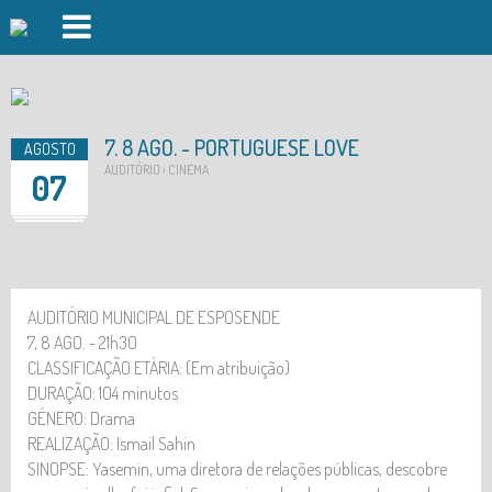
PISCINAS FOZ DO CÁVADO
PISCINAS FORJÃES
7. 8 AGO. - PORTUGUESE LOVE
AGOSTO
GINÁSIO
AUDITÓRIO › CINEMA
07
AULAS DE GRUPO
DAY SPA
DESPORTO OUTDOOR
AUDITÓRIO MUNICIPAL DE ESPOSENDE
7, 8 AGO. - 21h30
AUDITÓRIO
CLASSIFICAÇÃO ETÁRIA: (Em atribuição)
DURAÇÃO: 104 minutos
INSCRIÇÕES
GÉNERO: Drama
EVENTOS
REALIZAÇÃO: Ismail Sahin
SINOPSE: Yasemin, uma diretora de relações públicas, descobre
LOGIN