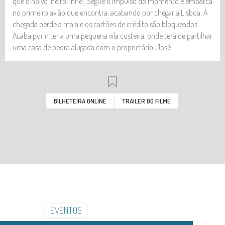
que o noivo lhe foi infiel. Segue o impulso do momento e embarca
no primeiro avião que encontra, acabando por chegar a Lisboa. À
chegada perde a mala e os cartões de crédito são bloqueados.
Acaba por ir ter a uma pequena vila costeira, onde terá de partilhar
uma casa de pedra alugada com o proprietário, José.
BILHETEIRA ONLINE
TRAILER DO FILME
INSTITUCIONAL
INSTALAÇÕES
GALERIA
NOTÍCIAS
EVENTOS
CONTACTOS
HORÁRIOS