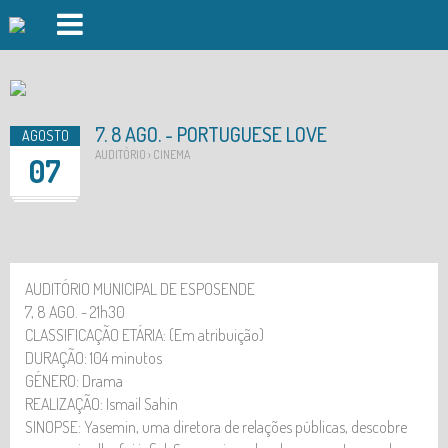
PISCINAS FOZ DO CÁVADO
PISCINAS FORJÃES
7. 8 AGO. - PORTUGUESE LOVE
AGOSTO
GINÁSIO
AUDITÓRIO › CINEMA
07
AULAS DE GRUPO
DAY SPA
DESPORTO OUTDOOR
AUDITÓRIO MUNICIPAL DE ESPOSENDE
7, 8 AGO. - 21h30
AUDITÓRIO
CLASSIFICAÇÃO ETÁRIA: (Em atribuição)
DURAÇÃO: 104 minutos
INSCRIÇÕES
GÉNERO: Drama
EVENTOS
REALIZAÇÃO: Ismail Sahin
SINOPSE: Yasemin, uma diretora de relações públicas, descobre
LOGIN