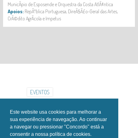
MunicÃ­pio de Esposende e Orquestra da Costa AtlÃ¢ntica
Apoios:
RepÃºblica Portuguesa, DireÃ§Ã£o-Geral das Artes,
CrÃ©dito AgrÃ­cola e Impetus
INSTITUCIONAL
INSTALAÃ‡Ã•ES
GALERIA
NOTÃCIAS
EVENTOS
CONTACTOS
HORÃ¡RIOS
Este website usa cookies para melhorar a
SIGA-NOS NAS REDES SOCIAIS!
sua experiência de navegação. Ao continuar
a navegar ou pressionar "Concordo" está a
consentir a nossa política de cookies.