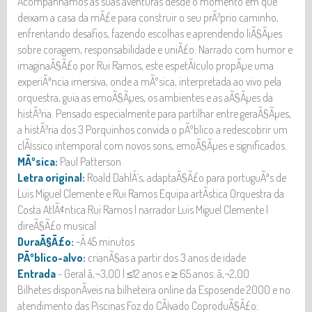
Acompanhamos as suas aventuras desde o momento em que
deixam a casa da mÃ£e para construir o seu prÃ³prio caminho,
enfrentando desafios, fazendo escolhas e aprendendo liÃ§Ãµes
sobre coragem, responsabilidade e uniÃ£o. Narrado com humor e
imaginaÃ§Ã£o por Rui Ramos, este espetÃ¡culo propÃµe uma
experiÃªncia imersiva, onde a mÃºsica, interpretada ao vivo pela
orquestra, guia as emoÃ§Ãµes, os ambientes e as aÃ§Ãµes da
histÃ³ria. Pensado especialmente para partilhar entre geraÃ§Ãµes,
a histÃ³ria dos 3 Porquinhos convida o pÃºblico a redescobrir um
clÃ¡ssico intemporal com novos sons, emoÃ§Ãµes e significados.
MÃºsica:
Paul Patterson
Letra original:
Roald DahlÂ´s, adaptaÃ§Ã£o para portuguÃªs de
Luis Miguel Clemente e Rui Ramos Equipa artÃ­stica Orquestra da
Costa AtlÃ¢ntica Rui Ramos | narrador Luis Miguel Clemente |
direÃ§Ã£o musical
DuraÃ§Ã£o:
~Â 45 minutos
PÃºblico-alvo:
crianÃ§as a partir dos 3 anos de idade
Entrada
- Geral â‚¬3,00 | ≤12 anos e ≥ 65 anos: â‚¬2,00
Bilhetes disponÃ­veis na bilheteira online da Esposende 2000 e no
atendimento das Piscinas Foz do CÃ¡vado CoproduÃ§Ã£o: