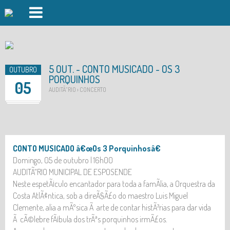
PISCINAS FOZ DO CÃVADO
PISCINAS FORJÃ£ES
5 OUT. - CONTO MUSICADO - OS 3
OUTUBRO
PORQUINHOS
GINÃSIO
05
AUDITÃ“RIO › CONCERTO
AULAS DE GRUPO
DAY SPA
DESPORTO OUTDOOR
CONTO MUSICADO â€œOs 3 Porquinhosâ€
Domingo, 05 de outubro | 16h00
AUDITÃ“RIO
AUDITÃ“RIO MUNICIPAL DE ESPOSENDE
Neste espetÃ¡culo encantador para toda a famÃ­lia, a Orquestra da
INSCRIÃ§ÃΜES
Costa AtlÃ¢ntica, sob a direÃ§Ã£o do maestro Luis Miguel
EVENTOS
Clemente, alia a mÃºsica Ã arte de contar histÃ³rias para dar vida
Ã cÃ©lebre fÃ¡bula dos trÃªs porquinhos irmÃ£os.
LOGIN