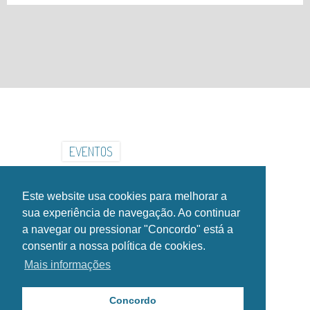
INSTITUCIONAL
INSTALAÇÕES
GALERIA
NOTÍCIAS
EVENTOS
CONTACTOS
HORÁRIOS
Este website usa cookies para melhorar a
SIGA-NOS NAS REDES SOCIAIS!
sua experiência de navegação. Ao continuar
a navegar ou pressionar "Concordo" está a
consentir a nossa política de cookies.
Mais informações
Copyright Esposende2000®. Todos os direitos reservados.
Política de Privacidade
Concordo