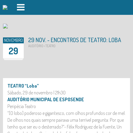
PISCINAS FOZ DO CÁVADO
PISCINAS FORJÃES
29 NOV. - ENCONTROS DE TEATRO: LOBA
NOVEMBRO
GINÁSIO
AUDITÓRIO › TEATRO
29
AULAS DE GRUPO
DAY SPA
DESPORTO OUTDOOR
TEATRO “Loba”
Sábado, 29 de novembro | 21h30
AUDITÓRIO
AUDITÓRIO MUNICIPAL DE ESPOSENDE
Peripécia Teatro
INSCRIÇÕES
“[O lobo] poderoso e gigantesco, com olhos profundos cor de mel.
EVENTOS
De olhos nos quais sempre pairava uma terrível pergunta: Por que
tenho que ser eu o desterrado?”- Félix Rodríguez de la Fuente, Un
LOGIN