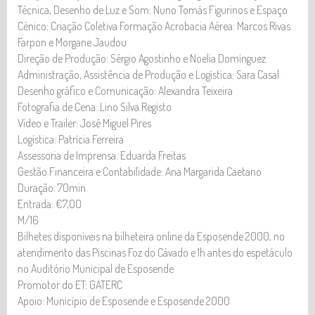
Técnica, Desenho de Luz e Som: Nuno Tomás Figurinos e Espaço
Cénico: Criação Coletiva Formação Acrobacia Aérea: Marcos Rivas
Farpon e Morgane Jaudou
Direção de Produção: Sérgio Agostinho e Noelia Domínguez
Administração, Assistência de Produção e Logística: Sara Casal
Desenho gráfico e Comunicação: Alexandra Teixeira
Fotografia de Cena: Lino Silva Registo
Vídeo e Trailer: José Miguel Pires
Logística: Patrícia Ferreira
Assessoria de Imprensa: Eduarda Freitas
Gestão Financeira e Contabilidade: Ana Margarida Caetano
Duração: 70min
Entrada: €7,00
M/16
Bilhetes disponíveis na bilheteira online da Esposende 2000, no
atendimento das Piscinas Foz do Cávado e 1h antes do espetáculo
no Auditório Municipal de Esposende
Promotor do ET: GATERC
Apoio: Município de Esposende e Esposende 2000