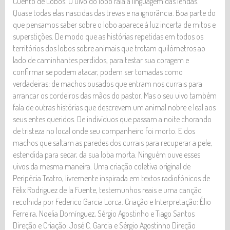
Cuento de Lobos. O uivo do lobo fala a linguagem das lendas.
Quase todas elas nascidas das trevas e na ignorância. Boa parte do
que pensamos saber sobre o lobo aparece à luz incerta de mitos e
superstições. De modo que as histórias repetidas em todos os
territórios dos lobos sobre animais que trotam quilómetros ao
lado de caminhantes perdidos, para testar sua coragem e
confirmar se podem atacar, podem ser tomadas como
verdadeiras; de machos ousados que entram nos currais para
arrancar os cordeiros das mãos do pastor. Mas o seu uivo também
fala de outras histórias que descrevem um animal nobre e leal aos
seus entes queridos. De indivíduos que passam a noite chorando
de tristeza no local onde seu companheiro foi morto. E dos
machos que saltam as paredes dos currais para recuperar a pele,
estendida para secar, da sua loba morta. Ninguém ouve esses
uivos da mesma maneira. Uma criação coletiva original de
Peripécia Teatro, livremente inspirada em textos radiofónicos de
Félix Rodriguez de la Fuente, testemunhos reais e uma canção
recolhida por Federico Garcia Lorca. Criação e Interpretação: Élio
Ferreira, Noelia Domínguez, Sérgio Agostinho e Tiago Santos
Direção e Criação: José C. Garcia e Sérgio Agostinho Direção