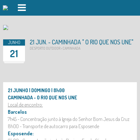
PISCINAS FOZ DO CÁVADO
PISCINAS FORJÃES
21 JUN. - CAMINHADA " O RIO QUE NOS UNE"
JUNHO
GINÁSIO
DESPORTO OUTDOOR › CAMINHADA
21
AULAS DE GRUPO
DAY SPA
DESPORTO OUTDOOR
21 JUNHO | DOMINGO | 8h00
CAMINHADA - O RIO QUE NOS UNE
AUDITÓRIO
Local de encontro:
Barcelos
INSCRIÇÕES
7h45 - Concentração junto à Igreja do Senhor Bom Jesus da Cruz
EVENTOS
8h00 - Transporte de autocarro para Esposende
Esposende:
LOGIN