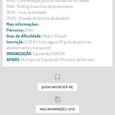
8h00 - Concentração junto às Piscinas Foz do Cávado
8h45 - Briefing | Exercícios de aquecimento
9h00 - Inicio da atividade
13h00 - Previsão de término da atividade.
Mais informações:
Percurso:
21 Km
Grau de dificuldade:
Médio/ Elevado
Inscrição:
6,00 € ( Inclui seguro AP, guias de percurso,
abastecimentos, transporte)
ORGANIZAÇÃO:
Esposende 2000 EM
APOIOS:
Município de Esposende | Municipio de Barcelos
QUERO INSCREVER-ME
MAIS INFORMAÇÕES (JPG)