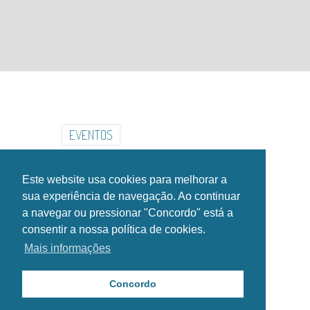
INSTITUCIONAL
INSTALAÇÕES
GALERIA
NOTÍCIAS
EVENTOS
CONTACTOS
HORÁRIOS
Este website usa cookies para melhorar a
SIGA-NOS NAS REDES SOCIAIS!
sua experiência de navegação. Ao continuar
a navegar ou pressionar "Concordo" está a
consentir a nossa política de cookies.
Mais informações
Copyright Esposende2000®. Todos os direitos reservados.
Política de Privacidade
Concordo