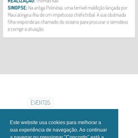
REALIZAÇÃO:
Thomas Kail
SINOPSE:
Na antiga Polinésia, uma terrível maldição lançada por
Maui atinge a ilha de um impetuoso chefe tribal. A sua obstinada
filha responde ao chamado do oceano para procurar o semideus
e corrigir a situação.
INSTITUCIONAL
INSTALAÇÕES
GALERIA
NOTÍCIAS
EVENTOS
CONTACTOS
HORÁRIOS
Este website usa cookies para melhorar a
SIGA-NOS NAS REDES SOCIAIS!
sua experiência de navegação. Ao continuar
a navegar ou pressionar "Concordo" está a