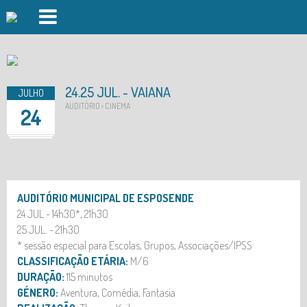
PISCINAS FOZ DO CÁVADO
PISCINAS FORJÃES
24.25 JUL. - VAIANA
JULHO
GINÁSIO
AUDITÓRIO › CINEMA
24
AULAS DE GRUPO
DAY SPA
DESPORTO OUTDOOR
AUDITÓRIO MUNICIPAL DE ESPOSENDE
24 JUL - 14h30*, 21h30
AUDITÓRIO
25 JUL. - 21h30
* sessão especial para Escolas, Grupos, Associações/IPSS
INSCRIÇÕES
CLASSIFICAÇÃO ETÁRIA:
M/6
EVENTOS
DURAÇÃO:
115 minutos
GÉNERO:
Aventura, Comédia, Fantasia
LOGIN