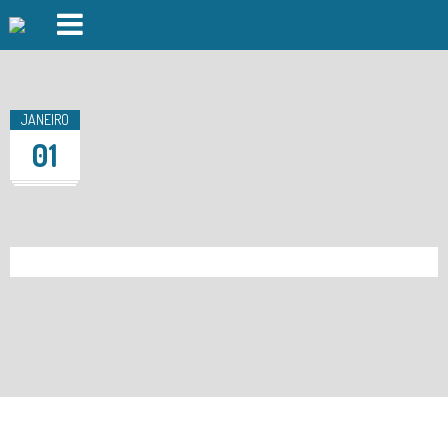
PISCINAS FOZ DO CÁVADO
PISCINAS FORJÃES
JANEIRO
01
GINÁSIO
AULAS DE GRUPO
DAY SPA
DESPORTO OUTDOOR
AUDITÓRIO
INSCRIÇÕES
EVENTOS
LOGIN