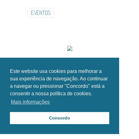
INSTITUCIONAL
INSTALAÇÕES
GALERIA
NOTÍCIAS
EVENTOS
CONTACTOS
HORÁRIOS
SIGA-NOS NAS REDES SOCIAIS!
Copyright Esposende2000®. Todos os direitos reservados.
Este website usa cookies para melhorar a
Política de Privacidade
sua experiência de navegação. Ao continuar
a navegar ou pressionar "Concordo" está a
consentir a nossa política de cookies.
Mais informações
Concordo