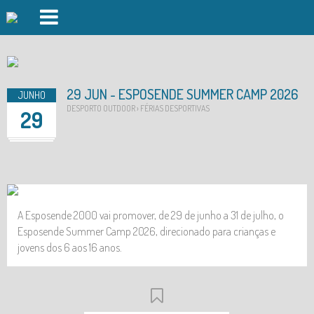
PISCINAS FOZ DO CÁVADO
PISCINAS FORJÃES
29 JUN - ESPOSENDE SUMMER CAMP 2026
JUNHO
GINÁSIO
DESPORTO OUTDOOR › FÉRIAS DESPORTIVAS
29
AULAS DE GRUPO
DAY SPA
DESPORTO OUTDOOR
A Esposende 2000 vai promover, de 29 de junho a 31 de julho, o
AUDITÓRIO
Esposende Summer Camp 2026, direcionado para crianças e
jovens dos 6 aos 16 anos.
INSCRIÇÕES
EVENTOS
LOGIN