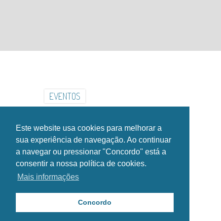
INSTITUCIONAL
INSTALAÇÕES
GALERIA
NOTÍCIAS
EVENTOS
CONTACTOS
HORÁRIOS
Este website usa cookies para melhorar a
SIGA-NOS NAS REDES SOCIAIS!
sua experiência de navegação. Ao continuar
a navegar ou pressionar "Concordo" está a
consentir a nossa política de cookies.
Mais informações
Copyright Esposende2000®. Todos os direitos reservados.
Política de Privacidade
Concordo