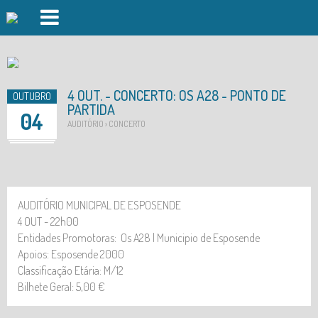
PISCINAS FOZ DO CÁVADO
PISCINAS FORJÃES
4 OUT. - CONCERTO: OS A28 - PONTO DE
OUTUBRO
PARTIDA
GINÁSIO
04
AUDITÓRIO › CONCERTO
AULAS DE GRUPO
DAY SPA
DESPORTO OUTDOOR
AUDITÓRIO MUNICIPAL DE ESPOSENDE
4 OUT - 22h00
AUDITÓRIO
Entidades Promotoras: Os A28 | Municipio de Esposende
Apoios: Esposende 2000
INSCRIÇÕES
Classificação Etária: M/12
EVENTOS
Bilhete Geral: 5,00 €
LOGIN