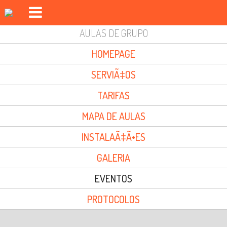
AULAS DE GRUPO
PISCINAS FOZ DO CÃVADO
HOMEPAGE
PISCINAS FORJÃ£ES
SERVIÃ‡OS
GINÃSIO
TARIFAS
AULAS DE GRUPO
MAPA DE AULAS
DAY SPA
INSTALAÃ‡Ã•ES
DESPORTO OUTDOOR
GALERIA
AUDITÃ“RIO
EVENTOS
INSCRIÃ§ÃΜES
PROTOCOLOS
EVENTOS
LOGIN