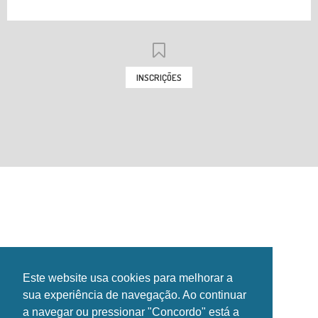
INSCRIÇÕES
INSTITUCIONAL
INSTALAÇÕES
GALERIA
NOTÍCIAS
EVENTOS
CONTACTOS
HORÁRIOS
Este website usa cookies para melhorar a
SIGA-NOS NAS REDES SOCIAIS!
sua experiência de navegação. Ao continuar
a navegar ou pressionar "Concordo" está a