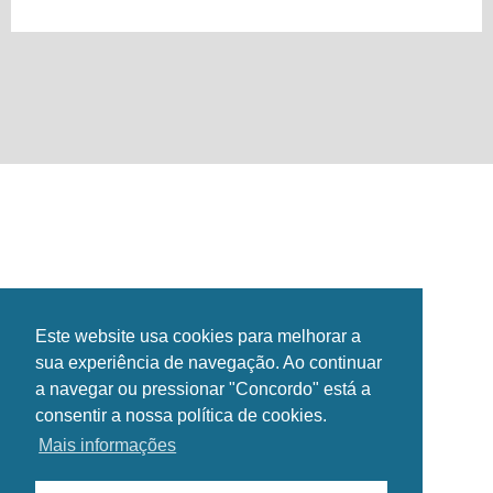
INSTITUCIONAL
INSTALAÇÕES
GALERIA
NOTÍCIAS
EVENTOS
CONTACTOS
HORÁRIOS
Este website usa cookies para melhorar a
SIGA-NOS NAS REDES SOCIAIS!
sua experiência de navegação. Ao continuar
a navegar ou pressionar "Concordo" está a
consentir a nossa política de cookies.
Mais informações
Copyright Esposende2000®. Todos os direitos reservados.
Política de Privacidade