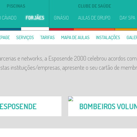
PISCINAS
CLUBE DE SAÚDE
O CÁVADO
FORJÃES
GINÁSIO
AULAS DE GRUPO
DAY SPA
EPAGE
SERVIÇOS
TARIFAS
MAPA DE AULAS
INSTALAÇÕES
GALE
arcerias e networks, a Esposende 2000 celebrou acordos com 
stas instituições/empresas, apresente o seu cartão de membro
 ESPOSENDE
BOMBEIROS VOLUN