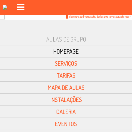
exercício em grupo
descubra as diversas atividades que temos para oferecer
PISCINAS FOZ DO CÁVADO
PISCINAS FORJÃES
AULAS DE GRUPO
GINÁSIO
HOMEPAGE
AULAS DE GRUPO
SERVIÇOS
DAY SPA
TARIFAS
DESPORTO OUTDOOR
MAPA DE AULAS
AUDITÓRIO
INSTALAÇÕES
INSCRIÇÕES
GALERIA
EVENTOS
EVENTOS
LOGIN