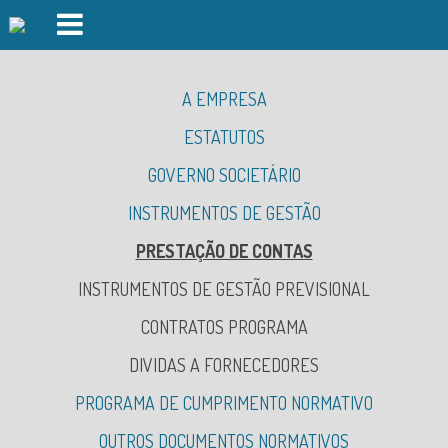
PISCINAS FOZ DO CÁVADO
A EMPRESA
PISCINAS FORJÃES
ESTATUTOS
GINÁSIO
GOVERNO SOCIETÁRIO
AULAS DE GRUPO
INSTRUMENTOS DE GESTÃO
ORGÃOS SOCIAIS
DAY SPA
INFORMAÇÃO SOCIETÁRIA
PRESTAÇÃO DE CONTAS
DESPORTO OUTDOOR
RELATÓRIO BOAS PRÁTICAS GOVERNO SOCIETÁRIO
INSTRUMENTOS DE GESTÃO PREVISIONAL
AUDITÓRIO
CONTRATOS PROGRAMA
INSCRIÇÕES
DIVIDAS A FORNECEDORES
EVENTOS
PROGRAMA DE CUMPRIMENTO NORMATIVO
OUTROS DOCUMENTOS NORMATIVOS
PREVENÇÃO DA CORRUPÇÃO
LOGIN