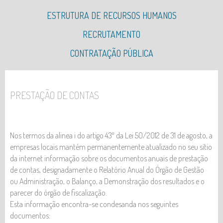
ESTRUTURA DE RECURSOS HUMANOS
CÓDIGO DE ÉTICA E DE CONDUTA
CÓDIGO DE CONDUTA RGPD
PLANO PARA A IGUALDADE DO GÉNERO
NÚMERO DE TRABALHADORES
RECRUTAMENTO
PREVENÇÃO E COMBATE AO ASSÉDIO NO LOCAL DE
CANDIDATURAS ESPONTÂNEAS
CONTRATAÇÃO PÚBLICA
TRABALHO
CANDIDATURAS A ESTÁGIOS
AJUSTES DIRETOS
OPORTUNIDADE DE EMPREGO - NADADADOR-
CONCURSOS PÚBLICOS
PRESTAÇÃO DE CONTAS
SALVADOR
HASTA PÚBLICA - ATRIBUIÇÃO ESPAÇOS - ESPOSENDE
AUXILIAR LIMPEZA
VERÃO 2026
Nos termos da alinea i do artigo 43º da Lei 50/2012 de 31 de agosto, a
empresas locais mantém permanentemente atualizado no seu sítio
da internet informação sobre os documentos anuais de prestação
de contas, designadamente o Relatório Anual do Órgão de Gestão
ou Administração, o Balanço, a Demonstração dos resultados e o
parecer do órgão de fiscalização.
Esta informação encontra-se condesanda nos seguintes
documentos: